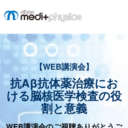
【WEB講演会】
抗Aβ抗体薬治療にお
ける脳核医学検査の役
割と意義
WEB講演会のご視聴ありがとうご