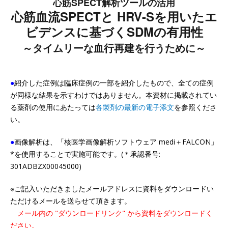
心筋SPECT解析ツールの活用
心筋血流SPECTと HRV-Sを用いたエ
ビデンスに基づくSDMの有用性
～タイムリーな血行再建を行うために～
●
紹介した症例は臨床症例の一部を紹介したもので、全ての症例
が同様な結果を示すわけではありません。本資材に掲載されてい
る薬剤の使用にあたっては
各製剤の最新の電子添文
を参照くださ
い。
●
画像解析は、「核医学画像解析ソフトウェア medi＋FALCON」
*を使用することで実施可能です。(＊承認番号:
301ADBZX00045000)
※ご記入いただきましたメールアドレスに資料をダウンロードい
ただけるメールを送らせて頂きます。
メール内の "ダウンロードリンク" から資料をダウンロードく
ださい。