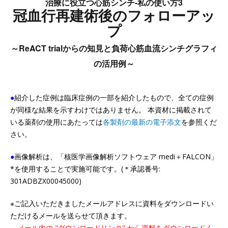
治療に役立つ心筋シンチ-私の使い方3
冠血行再建術後のフォローアッ
プ
～ReACT trialからの知見と負荷心筋血流シンチグラフィ
の活用例～
●
紹介した症例は臨床症例の一部を紹介したもので、全ての症例
が同様な結果を示すわけではありません。 本資材に掲載されて
いる薬剤の使用にあたっては
各製剤の最新の電子添文
を参照くだ
さい。
●
画像解析は、「核医学画像解析ソフトウェア medi＋FALCON」
*を使用することで実施可能です。(＊承認番号:
301ADBZX00045000)
※ご記入いただきましたメールアドレスに資料をダウンロードい
ただけるメールを送らせて頂きます。
メール内の "ダウンロードリンク" から資料をダウンロードく