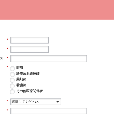
*
*
ス
*
*
医師
診療放射線技師
薬剤師
看護師
その他医療関係者
*
*