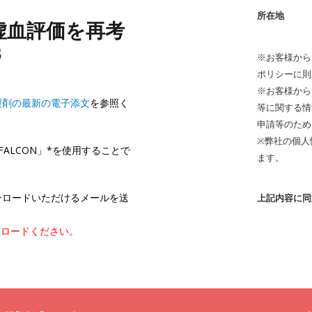
所在地
虚血評価を再考
3
※お客様から
ポリシーに則
※お客様から
製剤の最新の電子添文
を参照く
等に関する情
申請等のため
※弊社の個人
FALCON」*を使用することで
ます。
ンロードいただけるメールを送
上記内容に同
ンロードください。