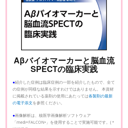
Aβバイオマーカーと脳血流
SPECTの臨床実践
●
紹介した症例は臨床症例の一部を紹介したもので、全て
の症例が同様な結果を示すわけではありません。 本資材
に掲載されている薬剤の使用にあたっては
各製剤の最新
の電子添文
を参照ください。
●
画像解析は、核医学画像解析ソフトウェア
「medi+FALCON
」を使用することで実施可能です。(＊
*