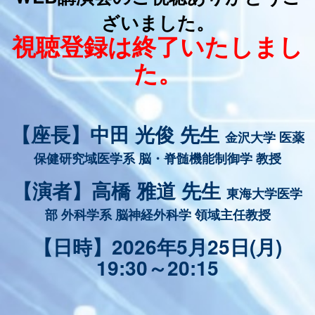
ざいました。
視聴登録は終了いたしまし
た。
【座長】中田 光俊 先生
金沢大学 医薬
保健研究域医学系 脳・脊髄機能制御学 教授
【演者】高橋 雅道 先生
東海大学医学
部 外科学系 脳神経外科学 領域主任教授
【日時】2026年5月25日(月)
19:30～20:15